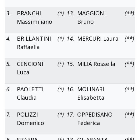
3.
BRANCHI
(*)
13.
MAGGIONI
(**)
Massimiliano
Bruno
4.
BRILLANTINI
(*)
14.
MERCURI Laura
(**)
Raffaella
5.
CENCIONI
(*)
15.
MILIA Rossella
(**)
Luca
6.
PAOLETTI
(*)
16.
MOLINARI
(**)
Claudia
Elisabetta
7.
POLIZZI
(*)
17.
OPPEDISANO
(**)
Domenico
Federica
8.
SBARRA
(*)
18.
QUARANTA
(**)